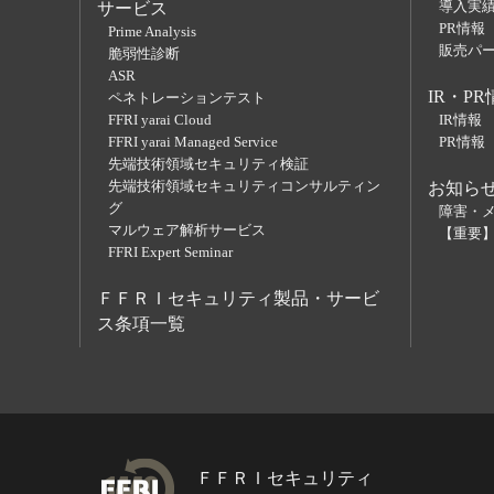
導入実
サービス
PR情報
Prime Analysis
販売パ
脆弱性診断
ASR
IR・PR
ペネトレーションテスト
FFRI yarai Cloud
IR情報
FFRI yarai Managed Service
PR情報
先端技術領域セキュリティ検証
先端技術領域セキュリティコンサルティン
お知ら
グ
障害・
マルウェア解析サービス
【重要
FFRI Expert Seminar
ＦＦＲＩセキュリティ製品・サービ
ス条項一覧
ＦＦＲＩセキュリティ