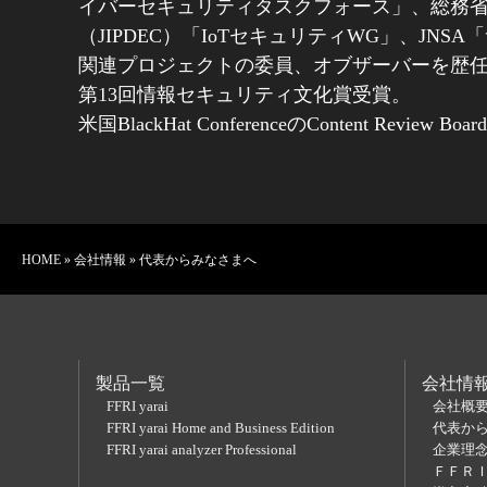
イバーセキュリティタスクフォース」、総務省
（JIPDEC）「IoTセキュリティWG」、
関連プロジェクトの委員、オブザーバーを歴
第13回情報セキュリティ文化賞受賞。
米国BlackHat Conferenceの
Content Review Boar
HOME
»
会社情報
» 代表からみなさまへ
製品一覧
会社情
FFRI yarai
会社概
FFRI yarai Home and Business Edition
代表か
FFRI yarai analyzer Professional
企業理
ＦＦＲ