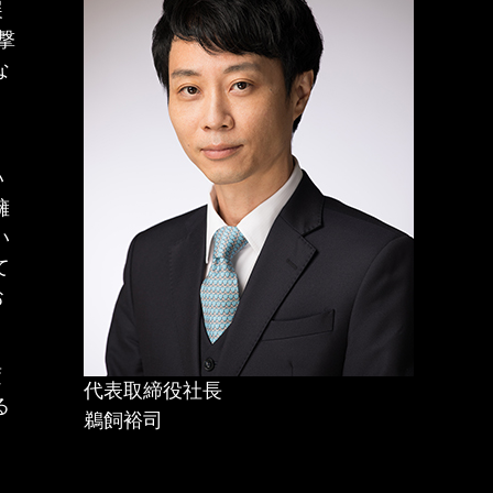
展
撃
な
い
擁
い
て
お
変
代表取締役社長
る
鵜飼裕司