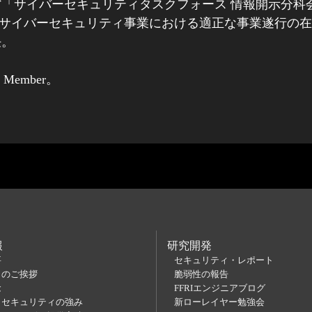
「サイバーセキュリティタスクフォース 情報開示分科
JNSA「サイバーセキュリティ事業における適正な事業遂行
任。
d Member
。
報
研究開発
要
セキュリティ・レポート
らのご挨拶
脆弱性の報告
念
FFRIエンジニアブログ
Ｉセキュリティの強み
新ローレイヤー勉強会