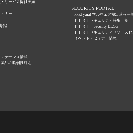
績・サービス提供実績
SECURITY PORTAL
ートナー
FFRI yarai マルウェア検出速報一
ＦＦＲＩセキュリティ特集一覧
情報
ＦＦＲＩ Security BLOG
ＦＦＲＩセキュリティリソースセ
イベント・セミナー情報
せ
メンテナンス情報
】製品の脆弱性対応