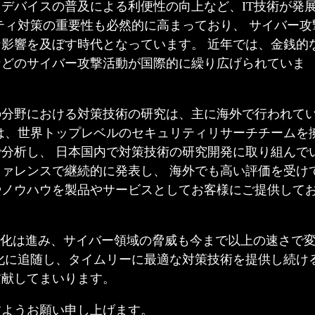
デバイスの普及による利便性の向上など、IT技術が発
ティ対策の重要性も必然的に高まっており、 サイバー攻
影響を及ぼす時代となっています。 近年では、金銭的
などのサイバー攻撃活動が国際的に繰り広げられていま
の分野における対策技術の研究は、主に海外で行われて
は、世界トップレベルのセキュリティリサーチチームを
分析し、 日本国内で対策技術の研究開発に取り組んで
ァレンスで継続的に発表し、 海外でも高い評価を受け
やノウハウを製品やサービスとしてお客様にご提供して
多様化は進み、サイバー領域の脅威も今まで以上の速さで
化に追随し、タイムリーに最適な対策技術を提供し続け
貢献してまいります。
すようお願い申し上げます。