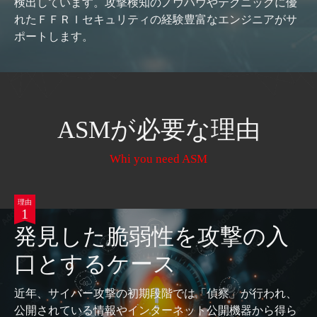
検出しています。攻撃検知のノウハウやテクニックに優
れたＦＦＲＩセキュリティの経験豊富なエンジニアがサ
ポートします。
ASMが必要な理由
Whi you need ASM
理由
1
発見した脆弱性を攻撃の入
口とするケース
近年、サイバー攻撃の初期段階では「偵察」が⾏われ、
公開されている情報やインターネット公開機器から得ら