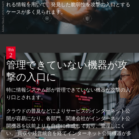
れる情報を⽤いて、発見した脆弱性を攻撃の入口とする
ケースが多く見られます。
理由
2
管理できていない機器が攻
撃の入口に
特に情報システム部が管理できていない機器が攻撃の入
り口とされます。
クラウドの普及などによりサービスのインターネット公
開が容易になり、各部門、関連会社がインターネット公
開機器を以前よりも自由に作成しており、管理しにく
い。 買収や経営統合を経てインターネット公開機器が多