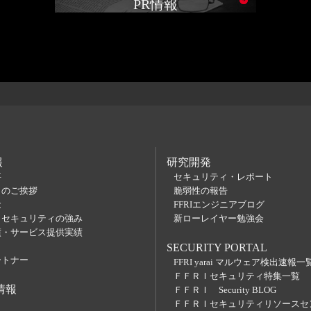
PR情報
報
研究開発
要
セキュリティ・レポート
らのご挨拶
脆弱性の報告
念
FFRIエンジニアブログ
Ｉセキュリティの強み
新ローレイヤー勉強会
績・サービス提供実績
SECURITY PORTAL
ートナー
FFRI yarai マルウェア検出速報一
ＦＦＲＩセキュリティ特集一覧
情報
ＦＦＲＩ Security BLOG
ＦＦＲＩセキュリティリソースセ