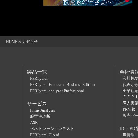
投資家の皆さまへ
HOME
≫ お知らせ
製品一覧
会社情
FFRI yarai
会社概
FFRI yarai Home and Business Edition
代表か
FFRI yarai analyzer Professional
企業理
ＦＦＲ
導入実
サービス
PR情報
Prime Analysis
販売パ
脆弱性診断
ASR
IR・PR
ペネトレーションテスト
FFRI yarai Cloud
IR情報