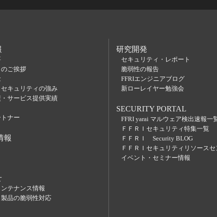
報
研究開発
要
セキュリティ・レポート
らのご挨拶
脆弱性の報告
念
FFRIエンジニアブログ
Ｉセキュリティの強み
新ローレイヤー勉強会
績・サービス提供実績
SECURITY PORTAL
ートナー
FFRI yarai マルウェア検出速報一
ＦＦＲＩセキュリティ特集一覧
情報
ＦＦＲＩ Security BLOG
ＦＦＲＩセキュリティリソースセ
イベント・セミナー情報
せ
メンテナンス情報
】製品の脆弱性対応