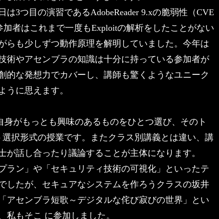
つ目の演習であるAdobeReader 9.xの脆弱性（CVE
。参加者はこれまで一度もExploitの解析をしたことがない
がらも少しずつ動作原理を解明していました。今年は
技術やアセンブラの知識は十分に持っている参加者が
創的な発想力でカバーし、講師も驚くようなユニーク
ように思えます。
者自身がもっとも興味のあるものをひとつ選び、そのト
う選択形式の授業です。またクラス別講義とは違い、講
士が話し合ったり議論することが主体になります。
プラン」や「セキュリティ技術の可視化」といったテ
でしたが、セキュアなシステムを作ろうクラスの坂井
「アセンブラ短歌～デジタルな侘び寂びの世界」とい
、私もそこ に参加しました。