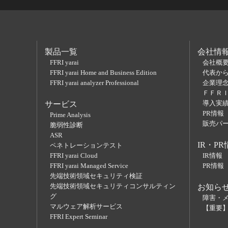
製品一覧
会社情
FFRI yarai
会社概
FFRI yarai Home and Business Edition
代表か
FFRI yarai analyzer Professional
企業理
ＦＦＲ
導入実
サービス
PR情報
Prime Analysis
販売パ
脆弱性診断
ASR
IR・PR
ペネトレーションテスト
FFRI yarai Cloud
IR情報
FFRI yarai Managed Service
PR情報
先端技術領域セキュリティ検証
先端技術領域セキュリティコンサルティン
お知ら
グ
障害・
マルウェア解析サービス
【重要
FFRI Expert Seminar