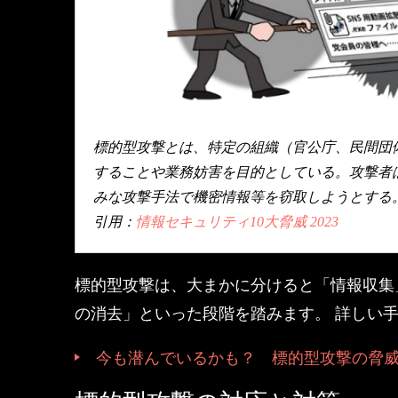
標的型攻撃とは、特定の組織（官公庁、民間団
することや業務妨害を目的としている。攻撃者
みな攻撃手法で機密情報等を窃取しようとする
引用：
情報セキュリティ10大脅威 2023
標的型攻撃は、大まかに分けると「情報収集
の消去」といった段階を踏みます。 詳しい
今も潜んでいるかも？ 標的型攻撃の脅