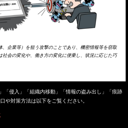
体、企業等）を狙う攻撃のことであり、機密情報等を窃取
は社会の変化や、働き方の変化に便乗し、状況に応じた巧
。
」「侵入」「組織内移動」「情報の盗み出し」「痕跡
手口や対策方法は以下をご覧ください。
威