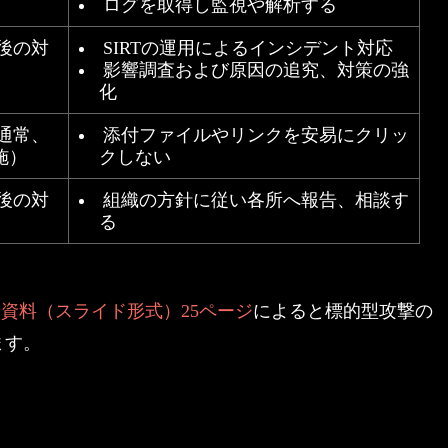
ログを取得し監視や解析する
後の対
SIRTの運用によるインシデント対応
影響調査および原因の追究、対策の強
化
通常、
添付ファイルやリンクを安易にクリッ
施）
クしない
後の対
組織の方針に従い各所へ報告、相談す
る
明資料（スライド形式）25ページ
によると標的型攻撃の
ます。