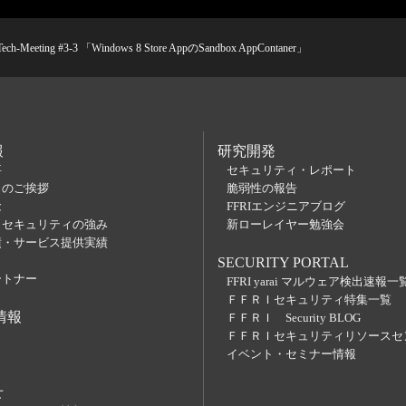
Meeting #3-3 「Windows 8 Store AppのSandbox AppContaner」
報
研究開発
要
セキュリティ・レポート
らのご挨拶
脆弱性の報告
念
FFRIエンジニアブログ
Ｉセキュリティの強み
新ローレイヤー勉強会
績・サービス提供実績
SECURITY PORTAL
ートナー
FFRI yarai マルウェア検出速報一
ＦＦＲＩセキュリティ特集一覧
情報
ＦＦＲＩ Security BLOG
ＦＦＲＩセキュリティリソースセ
イベント・セミナー情報
せ