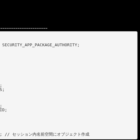
------------------------
 SECURITY_APP_PACKAGE_AUTHORITY;



;



D;
