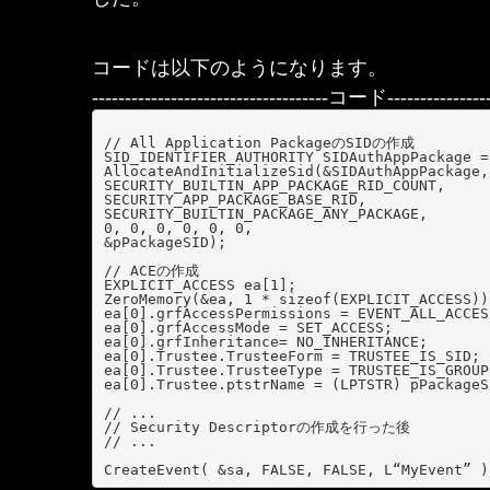
コードは以下のようになります。
------------------------------------コード-----------------
// All Application PackageのSIDの作成

SID_IDENTIFIER_AUTHORITY SIDAuthAppPackage =
AllocateAndInitializeSid(&SIDAuthAppPackage,

SECURITY_BUILTIN_APP_PACKAGE_RID_COUNT,

SECURITY_APP_PACKAGE_BASE_RID,

SECURITY_BUILTIN_PACKAGE_ANY_PACKAGE,

0, 0, 0, 0, 0, 0,

&pPackageSID);

// ACEの作成

EXPLICIT_ACCESS ea[1];

ZeroMemory(&ea, 1 * sizeof(EXPLICIT_ACCESS));
ea[0].grfAccessPermissions = EVENT_ALL_ACCESS
ea[0].grfAccessMode = SET_ACCESS;

ea[0].grfInheritance= NO_INHERITANCE;

ea[0].Trustee.TrusteeForm = TRUSTEE_IS_SID;

ea[0].Trustee.TrusteeType = TRUSTEE_IS_GROUP;
ea[0].Trustee.ptstrName = (LPTSTR) pPackageSI
// ...

// Security Descriptorの作成を行った後

// ...
