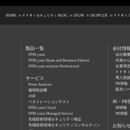
HOME
≫
ＦＦＲＩセキュリティ BLOG
≫
2012年
≫
2012年12月
≫ ＦＦＲＩ-Tech-
製品一覧
会社情
FFRI yarai
会社概
FFRI yarai Home and Business Edition
代表か
FFRI yarai analyzer Professional
企業理
ＦＦＲ
導入実
サービス
PR情報
Prime Analysis
販売パ
脆弱性診断
ASR
IR・PR
ペネトレーションテスト
FFRI yarai Cloud
IR情報
FFRI yarai Managed Service
PR情報
先端技術領域セキュリティ検証
先端技術領域セキュリティコンサルティン
お知ら