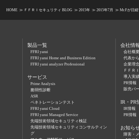
HOME
≫
ＦＦＲＩセキュリティ BLOG
≫
2015年
≫
2015年7月
≫ Mr.Fが
製品一覧
会社情
FFRI yarai
会社概
FFRI yarai Home and Business Edition
代表か
FFRI yarai analyzer Professional
企業理
ＦＦＲ
導入実
サービス
PR情報
Prime Analysis
販売パ
脆弱性診断
ASR
IR・PR
ペネトレーションテスト
FFRI yarai Cloud
IR情報
FFRI yarai Managed Service
PR情報
先端技術領域セキュリティ検証
先端技術領域セキュリティコンサルティン
お知ら
グ
障害・