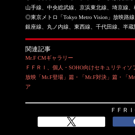
山手線、中央総武線、京浜東北線、埼京線、
◎東京メトロ「Tokyo Metro Vision」放映路線
銀座線、丸ノ内線、東西線、千代田線、半蔵
関連記事
Mr.F CMギャラリー
ＦＦＲＩ、個人・SOHO向けセキュリティソフ
放映「Mr.F登場」篇・「Mr.F対決」篇・「M
ア
ＦＦＲＩ