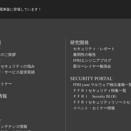
日経電車版に登場しています！
報
研究開発
要
セキュリティ・レポート
らのご挨拶
脆弱性の報告
念
FFRIエンジニアブログ
Ｉセキュリティの強み
新ローレイヤー勉強会
績・サービス提供実績
SECURITY PORTAL
ートナー
FFRI yarai マルウェア検出速報一
ＦＦＲＩセキュリティ特集一覧
情報
ＦＦＲＩ Security BLOG
ＦＦＲＩセキュリティリソースセ
イベント・セミナー情報
せ
メンテナンス情報