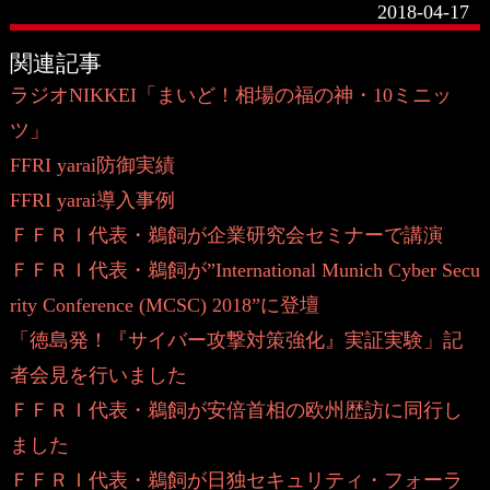
2018-04-17
関連記事
ラジオNIKKEI「まいど！相場の福の神・10ミニッ
ツ」
FFRI yarai防御実績
FFRI yarai導入事例
ＦＦＲＩ代表・鵜飼が企業研究会セミナーで講演
ＦＦＲＩ代表・鵜飼が”International Munich Cyber Secu
rity Conference (MCSC) 2018”に登壇
「徳島発！『サイバー攻撃対策強化』実証実験」記
者会見を行いました
ＦＦＲＩ代表・鵜飼が安倍首相の欧州歴訪に同行し
ました
ＦＦＲＩ代表・鵜飼が日独セキュリティ・フォーラ