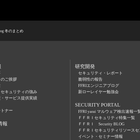
log 冬のまとめ
報
研究開発
要
セキュリティ・レポート
らのご挨拶
脆弱性の報告
念
FFRIエンジニアブログ
Ｉセキュリティの強み
新ローレイヤー勉強会
績・サービス提供実績
SECURITY PORTAL
ートナー
FFRI yarai マルウェア検出速報一
ＦＦＲＩセキュリティ特集一覧
情報
ＦＦＲＩ Security BLOG
ＦＦＲＩセキュリティリソースセ
イベント・セミナー情報