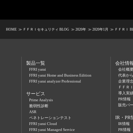
HOME
≫
ＦＦＲＩセキュリティ BLOG
≫
2020年
≫
2020年1月
≫ ＦＦＲＩ B
製品一覧
会社情
FFRI yarai
会社概
FFRI yarai Home and Business Edition
代表か
FFRI yarai analyzer Professional
企業理
ＦＦＲ
導入実
サービス
PR情報
Prime Analysis
販売パ
脆弱性診断
ASR
IR・PR
ペネトレーションテスト
FFRI yarai Cloud
IR情報
FFRI yarai Managed Service
PR情報